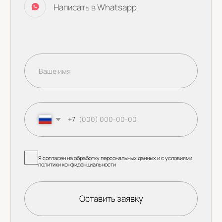
Бенто торты
Торт на день рождения
Ягода Малина
Свадебные торты
+79250944069
Детские торты
yagodamalinacake@mail.ru
Начинки
Смотреть все
© 2021 - 2025 Кондитерская Ягода Малина.
Все права защищены.
ИП Артемасова Наталья Борисовна
ИНН: 667478188085
ОГРНИП: 325508100178400
Политика конфиденциальности
Оферта
Разработка сайта: Yu.Kucheva