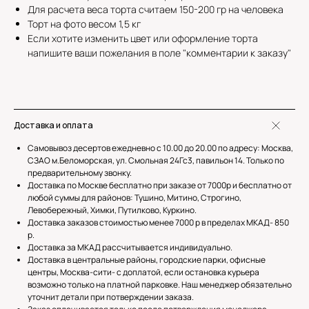
Для расчета веса торта считаем 150-200 гр на человека
Торт на фото весом 1,5 кг
Если хотите изменить цвет или оформление торта
напишите ваши пожелания в поле "комментарии к заказу"
Доставка и оплата
Самовывоз десертов ежедневно с 10.00 до 20.00 по адресу: Москва,
СЗАО м.Беломорская, ул. Смольная 24Гс3, павильон 14. Только по
предварительному звонку.
Доставка по Москве бесплатно при заказе от 7000р и бесплатно от
любой суммы для районов: Тушино, Митино, Строгино,
Левобережный, Химки, Путилково, Куркино.
Доставка заказов стоимостью менее 7000 р в пределах МКАД- 850
р.
Доставка за МКАД рассчитывается индивидуально.
Доставка в центральные районы, городские парки, офисные
центры, Москва-сити- с доплатой, если остановка курьера
возможно только на платной парковке. Наш менеджер обязательно
уточнит детали при потверждении заказа.