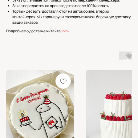
Заказ оплачивается только после потверждения менеджера.
Заказ передается на производство после 100% оплаты
Торты и десерты доставляются на автомобиле, в термо
контейнерах. Мы гаранируем своевременную и бережную доставку
ваших заказов.
Подробнее о доставке читайте
здесь
Получить консультацию
Оставьте свои данные и мы свяжемся
с вами в ближайшее время
Не хотите ждать? Мы всегда на связи
Написать в Whatsapp
+7