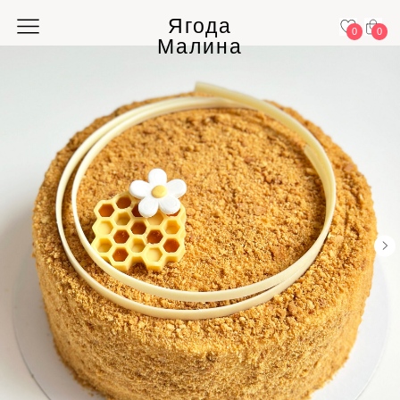
Ягода
0
0
Малина