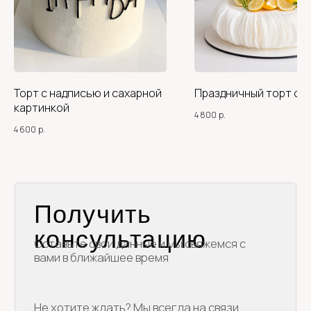
+7
Я согласен на обработку персональных данных и с
условиями политики конфиденциальности
Оставить заявку
Торт с надписью и сахарной
Праздничный торт с 
картинкой
4 800
р.
4 600
р.
Каталог
Покупателям
О нас
Классические торты
Доставка и оплата
Ягодные торты
Блог
Наборы десертов
Популярные