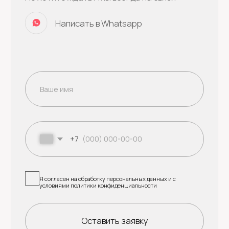
Муссовые торты
Бенто торты
Торт на день рождения
Ягода
Малина
Свадебные торты
+79250944069
Детские торты
yagodamalinacake@mail.ru
Начинки
Смотреть все
© 2021 - 2025 Кондитерская Ягода Малина.
Все права защищены.
ИП Артемасова Наталья Борисовна
ИНН: 667478188085
ОГРНИП: 325508100178400
Политика конфиденциальности
Оферта
Разработка сайта: Yu.Kucheva