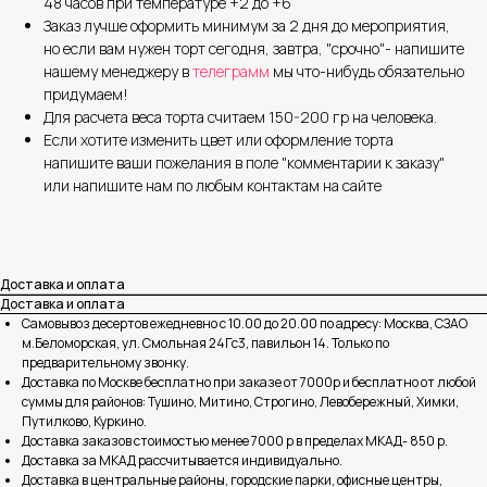
48 часов при температуре +2 до +6
Заказ лучше оформить минимум за 2 дня до мероприятия,
но если вам нужен торт сегодня, завтра, "срочно"- напишите
нашему менеджеру в
телеграмм
мы что-нибудь обязательно
придумаем!
Для расчета веса торта считаем 150-200 гр на человека.
Если хотите изменить цвет или оформление торта
напишите ваши пожелания в поле "комментарии к заказу"
или напишите нам по любым контактам на сайте
Доставка и оплата
Доставка и оплата
Самовывоз десертов ежедневно с 10.00 до 20.00 по адресу: Москва, СЗАО
м.Беломорская, ул. Смольная 24Гс3, павильон 14. Только по
предварительному звонку.
Доставка по Москве бесплатно при заказе от 7000р и бесплатно от любой
суммы для районов: Тушино, Митино, Строгино, Левобережный, Химки,
Путилково, Куркино.
Доставка заказов стоимостью менее 7000 р в пределах МКАД- 850 р.
Доставка за МКАД рассчитывается индивидуально.
Доставка в центральные районы, городские парки, офисные центры,