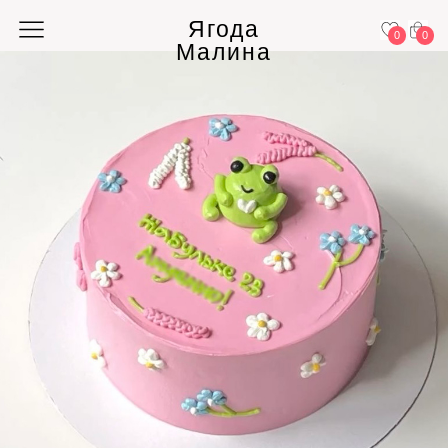
Ягода
0
0
Малина