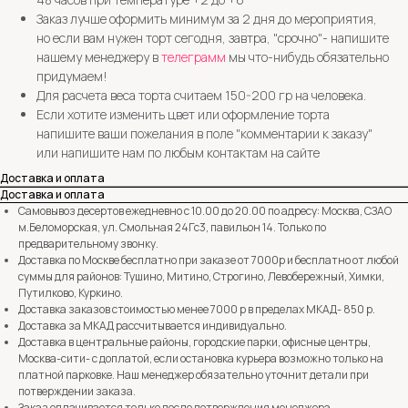
Заказ лучше оформить минимум за 2 дня до мероприятия,
но если вам нужен торт сегодня, завтра, "срочно"- напишите
нашему менеджеру в
телеграмм
мы что-нибудь обязательно
придумаем!
Для расчета веса торта считаем 150-200 гр на человека.
Если хотите изменить цвет или оформление торта
напишите ваши пожелания в поле "комментарии к заказу"
или напишите нам по любым контактам на сайте
Доставка и оплата
Доставка и оплата
Самовывоз десертов ежедневно с 10.00 до 20.00 по адресу: Москва, СЗАО
м.Беломорская, ул. Смольная 24Гс3, павильон 14. Только по
предварительному звонку.
Доставка по Москве бесплатно при заказе от 7000р и бесплатно от любой
суммы для районов: Тушино, Митино, Строгино, Левобережный, Химки,
Путилково, Куркино.
Доставка заказов стоимостью менее 7000 р в пределах МКАД- 850 р.
Доставка за МКАД рассчитывается индивидуально.
Доставка в центральные районы, городские парки, офисные центры,
Москва-сити- с доплатой, если остановка курьера возможно только на
платной парковке. Наш менеджер обязательно уточнит детали при
потверждении заказа.
Заказ оплачивается только после потверждения менеджера.