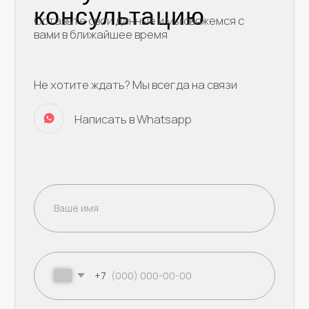
Доставка и оплата
Ягодные торты
Блог
Наборы десертов
Популярные
Муссовые торты
Бенто торты
Торт на день рождения
Ягода
Малина
Свадебные торты
+79250944069
Детские торты
yagodamalinacake@mail.ru
Начинки
Смотреть все
© 2021 - 2025 Кондитерская Ягода Малина.
Все права защищены.
ИП Артемасова Наталья Борисовна
ИНН: 667478188085
ОГРНИП: 325508100178400