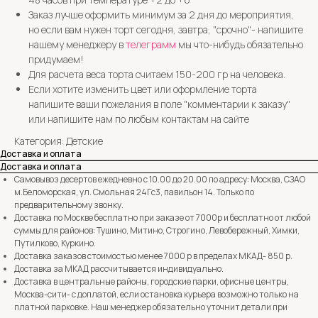
Заказ лучше оформить минимум за 2 дня до мероприятия,
но если вам нужен торт сегодня, завтра, "срочно"- напишите
нашему менеджеру в
телеграмм
мы что-нибудь обязательно
придумаем!
Для расчета веса торта считаем 150-200 гр на человека.
Если хотите изменить цвет или оформление торта
напишите ваши пожелания в поле "комментарии к заказу"
или напишите нам по любым контактам на сайте
Категория: Детские
Доставка и оплата
Доставка и оплата
Самовывоз десертов ежедневно с 10.00 до 20.00 по адресу: Москва, СЗАО
м.Беломорская, ул. Смольная 24Гс3, павильон 14. Только по
предварительному звонку.
Доставка по Москве бесплатно при заказе от 7000р и бесплатно от любой
суммы для районов: Тушино, Митино, Строгино, Левобережный, Химки,
Путилково, Куркино.
Доставка заказов стоимостью менее 7000 р в пределах МКАД- 850 р.
Доставка за МКАД рассчитывается индивидуально.
Доставка в центральные районы, городские парки, офисные центры,
Москва-сити- с доплатой, если остановка курьера возможно только на
платной парковке. Наш менеджер обязательно уточнит детали при