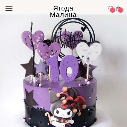
Ягода
0
0
Малина