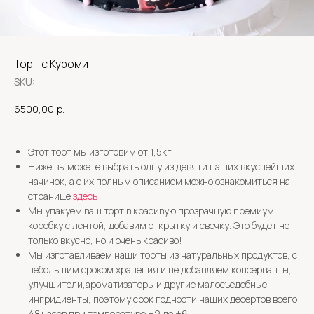
Торт с Куроми
SKU:
6500,00
р.
Этот торт мы изготовим от 1,5кг
Ниже вы можете выбрать одну из девяти наших вкуснейших
начинок, а с их полным описанием можно ознакомиться на
странице
здесь
Мы упакуем ваш торт в красивую прозрачную премиум
коробку с лентой, добавим открытку и свечку. Это будет не
только вкусно, но и очень красиво!
Мы изготавливаем наши торты из натуральных продуктов, с
небольшим сроком хранения и не добавляем консерванты,
улучшители,ароматизаторы и другие малосъедобные
ингридиенты, поэтому срок годности наших десертов всего
48 часов при температуре +2 до +6