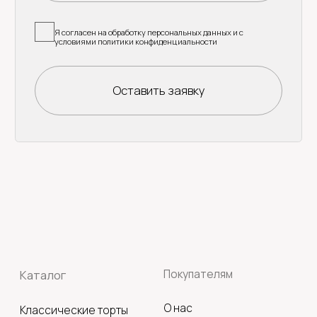
© 2021 - 2025 Кондитерская Ягода Малина.
Все права защищены.
ИП Артемасова Наталья Борисовна
ИНН: 667478188085
ОГРНИП: 325508100178400
Политика конфиденциальности
Оферта
Разработка сайта: Yu.Kucheva