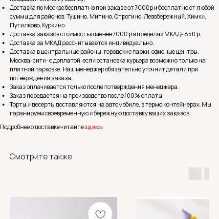
Доставка по Москве бесплатно при заказе от 7000р и бесплатно от любой
суммы для районов: Тушино, Митино, Строгино, Левобережный, Химки,
Путилково, Куркино.
Доставка заказов стоимостью менее 7000 р в пределах МКАД- 850 р.
Доставка за МКАД рассчитывается индивидуально.
Доставка в центральные районы, городские парки, офисные центры,
Москва-сити- с доплатой, если остановка курьера возможно только на
платной парковке. Наш менеджер обязательно уточнит детали при
потверждении заказа.
Заказ оплачивается только после потверждения менеджера.
Заказ передается на производство после 100% оплаты
Торты и десерты доставляются на автомобиле, в термо контейнерах. Мы
гаранируем своевременную и бережную доставку ваших заказов.
Подробнее о доставке читайте
здесь
Смотрите также
Получить
консультацию
Оставьте свои данные и мы свяжемся с
вами в ближайшее время