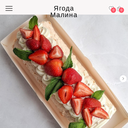
Ягода
0
0
Малина