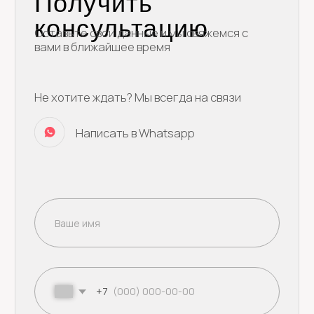
Каталог
Покупателям
О нас
Классические торты
Доставка и оплата
Ягодные торты
Блог
Наборы десертов
Популярные
Муссовые торты
Бенто торты
Торт на день рождения
Ягода
Малина
Свадебные торты
+79250944069
Детские торты
yagodamalinacake@mail.ru
Начинки
Смотреть все