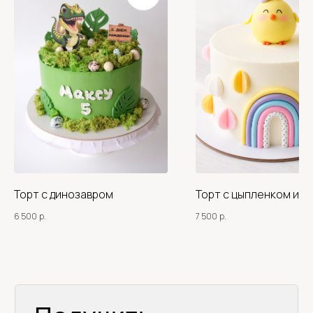
Не хотите ждать? Мы всегда на связи
Написать в Whatsapp
+7
Торт с динозавром
Торт с цыпленком и р
Я согласен на обработку персональных данных и с
условиями политики конфиденциальности
6 500
р.
7 500
р.
Оставить заявку